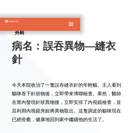
外科
病名：誤吞異物—縫衣
針
今天本院收治了一隻誤吞縫衣針的年輕貓。主人看到
貓咪吞下針狀物後，立即帶來博聯檢查。果然，醫師
在胃內發現針狀異物後，立即安排了內視鏡檢查，並
且利用內視鏡夾鉗將異物取出。這隻調皮的貓咪現在
已經痊癒，健康地回到家中繼續他的生活了。