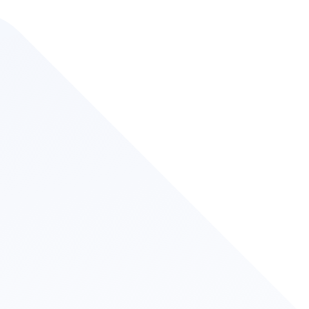
使用的的採集容器不需要無
收集到的尿液樣本不需要冷
收集到的尿液樣本越新鮮越
能收集到狗狗貓貓每天的第
尿液樣本至少需要2 C.C才