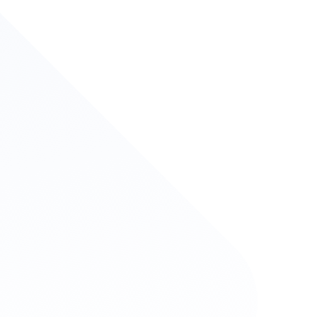
尿液呢？
廁所時，緩緩的從側面遞收集容器接尿。
先使用的貓砂盆上蓋上塑膠袋，以防尿液被貓砂吸收。
貓砂盆中不放貓砂，讓貓咪直接在空的貓砂盆裏頭上廁所
專門採樣尿液的貓砂，各位家長可以向寵物用品店詢問。