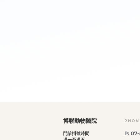
~~博聯動物醫院，
編修：吳佳芳 獸醫師 / 陳嘉誼 獸醫
Urinalysis in dog and cat: A revie
博聯動物醫院
PHONE
P: 07
門診掛號時間
週一至週五